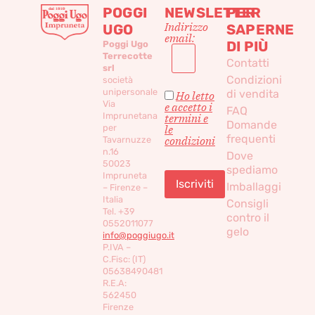
POGGI
NEWSLETTER
PER
Indirizzo
UGO
SAPERNE
email:
DI PIÙ
Poggi Ugo
Terrecotte
Contatti
srl
Condizioni
società
unipersonale
di vendita
Ho letto
Via
e accetto i
FAQ
Imprunetana
termini e
Domande
per
le
frequenti
condizioni
Tavarnuzze
n.16
Dove
50023
spediamo
Impruneta
Imballaggi
– Firenze –
Italia
Consigli
Tel. +39
contro il
0552011077
gelo
info@poggiugo.it
P.IVA –
C.Fisc: (IT)
05638490481
R.E.A:
562450
Firenze