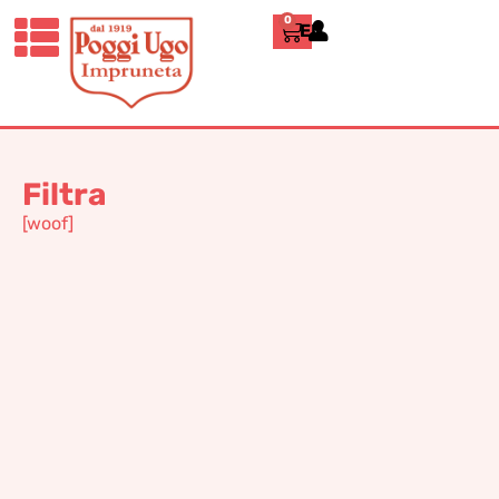
0
ENGLISH
Home
»
16
16
Filtra
[woof]