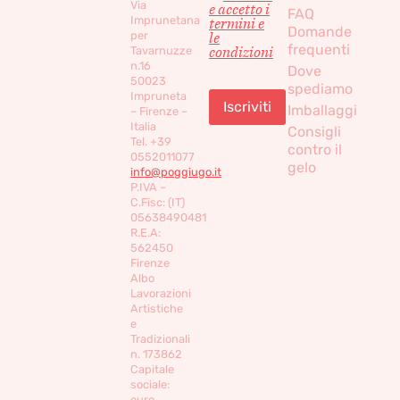
Via
e accetto i
FAQ
Imprunetana
termini e
Domande
per
le
frequenti
condizioni
Tavarnuzze
n.16
Dove
50023
spediamo
Impruneta
Imballaggi
– Firenze –
Italia
Consigli
Tel. +39
contro il
0552011077
gelo
info@poggiugo.it
P.IVA –
C.Fisc: (IT)
05638490481
R.E.A:
562450
Firenze
Albo
Lavorazioni
Artistiche
e
Tradizionali
n. 173862
Capitale
sociale:
euro