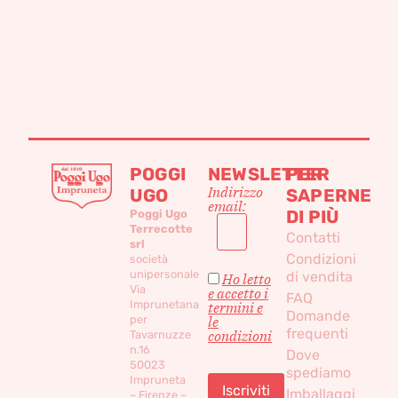
POGGI
NEWSLETTER
PER
Indirizzo
UGO
SAPERNE
email:
DI PIÙ
Poggi Ugo
Terrecotte
Contatti
srl
Condizioni
società
unipersonale
di vendita
Ho letto
Via
e accetto i
FAQ
Imprunetana
termini e
Domande
per
le
frequenti
condizioni
Tavarnuzze
n.16
Dove
50023
spediamo
Impruneta
Imballaggi
– Firenze –