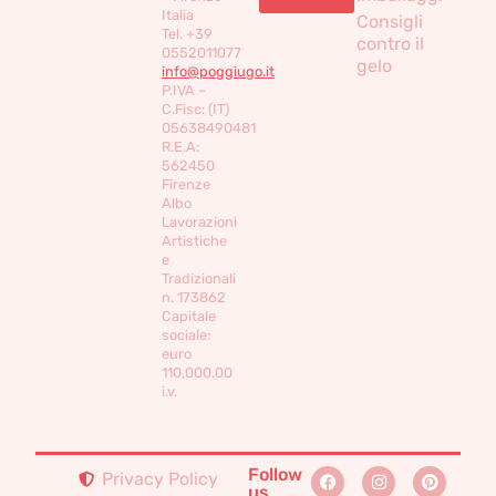
Italia
Consigli
Tel. +39
contro il
0552011077
gelo
info@poggiugo.it
P.IVA –
C.Fisc: (IT)
05638490481
R.E.A:
562450
Firenze
Albo
Lavorazioni
Artistiche
e
Tradizionali
n. 173862
Capitale
sociale:
euro
110,000,00
i.v.
Follow
Privacy Policy
us