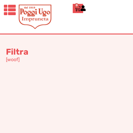
0
Home
»
200
200
Filtra
[woof]