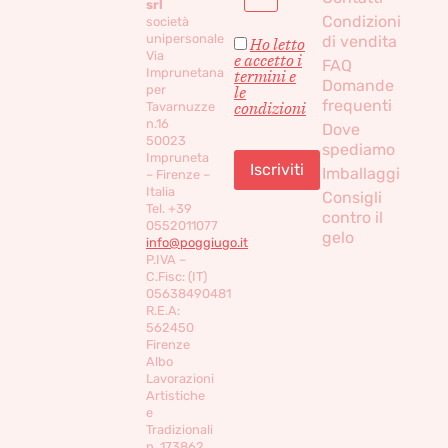
srl
Condizioni
società
unipersonale
di vendita
Ho letto
Via
e accetto i
FAQ
Imprunetana
termini e
Domande
per
le
frequenti
condizioni
Tavarnuzze
n.16
Dove
50023
spediamo
Impruneta
Imballaggi
– Firenze –
Italia
Consigli
Tel. +39
contro il
0552011077
gelo
info@poggiugo.it
P.IVA –
C.Fisc: (IT)
05638490481
R.E.A:
562450
Firenze
Albo
Lavorazioni
Artistiche
e
Tradizionali
n. 173862