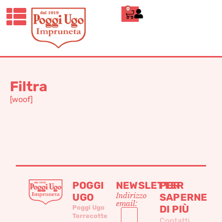
0
Home
»
76
76
Filtra
[woof]
POGGI
NEWSLETTER
PER
Indirizzo
UGO
SAPERNE
email:
DI PIÙ
Poggi Ugo
Terrecotte
Contatti