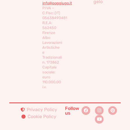
gelo
info@poggiugo.it
P.IVA –
C.Fisc: (IT)
05638490481
R.E.A:
562450
Firenze
Albo
Lavorazioni
Artistiche
e
Tradizionali
n. 173862
Capitale
sociale:
euro
110,000,00
i.v.
Follow
Privacy Policy
us
Cookie Policy