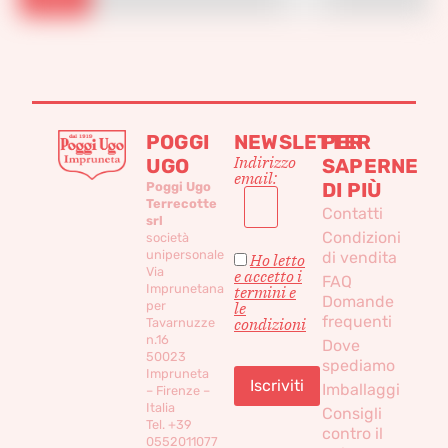
POGGI
NEWSLETTER
PER
Indirizzo
UGO
SAPERNE
email:
DI PIÙ
Poggi Ugo
Terrecotte
Contatti
srl
Condizioni
società
unipersonale
di vendita
Ho letto
Via
e accetto i
FAQ
Imprunetana
termini e
Domande
per
le
frequenti
condizioni
Tavarnuzze
n.16
Dove
50023
spediamo
Impruneta
Imballaggi
– Firenze –
Italia
Consigli
Tel. +39
contro il
0552011077