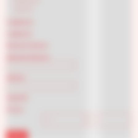
Decorato
(1)
Liscio
(2)
Lunghezza
Larghezza
Diametro Interno
Diametro Esterno
Altezza
Capacità
Prezzo
Filtra