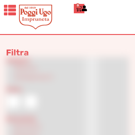
0
Home
»
26
26
Filtra
Categorie
Classici
(2)
Contemporanei
(1)
Colore
Decorazione
Decorated
(1)