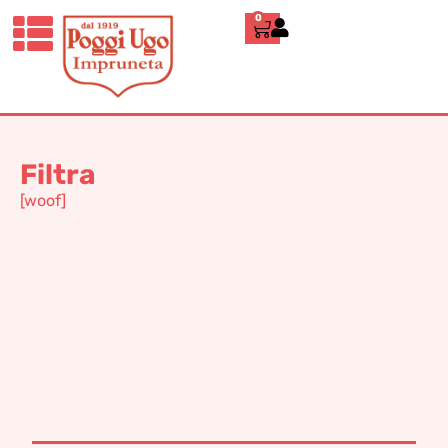
0
Home
»
29
29
Filtra
[woof]