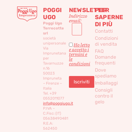
POGGI
NEWSLETTER
PER
Indirizzo
UGO
SAPERNE
email:
DI PIÙ
Poggi Ugo
Terrecotte
Contatti
srl
Condizioni
società
unipersonale
di vendita
Ho letto
Via
e accetto i
FAQ
Imprunetana
termini e
Domande
per
le
frequenti
condizioni
Tavarnuzze
n.16
Dove
50023
spediamo
Impruneta
Imballaggi
– Firenze –
Italia
Consigli
Tel. +39
contro il
0552011077
gelo
info@poggiugo.it
P.IVA –
C.Fisc: (IT)
05638490481
R.E.A:
562450