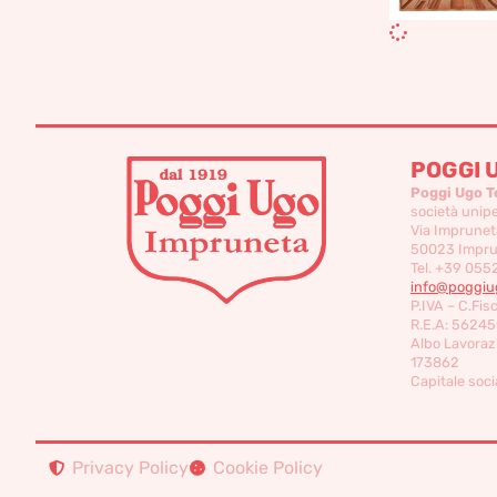
POGGI 
Poggi Ugo T
società unip
Via Imprunet
50023 Imprun
Tel. +39 055
info@poggiug
P.IVA – C.Fis
R.E.A: 56245
Albo Lavorazi
173862
Capitale socia
Privacy Policy
Cookie Policy