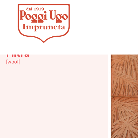
Pal
Filtra
[woof]
Panne
in t