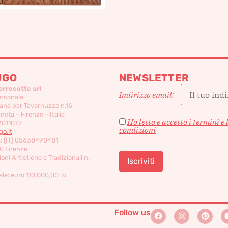
UGO
NEWSLETTER
errecotte srl
Indirizzo email:
ersonale
ana per Tavarnuzze n.16
eta – Firenze – Italia
Ho letto e accetto i termini e 
2011077
condizioni
o.it
c: (IT) 05638490481
0 Firenze
oni Artistiche e Tradizionali n.
le: euro 110,000,00 i.v.
Follow us