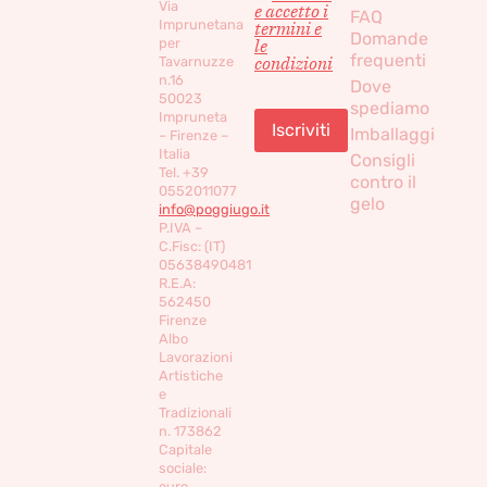
Via
e accetto i
FAQ
Imprunetana
termini e
Domande
per
le
frequenti
condizioni
Tavarnuzze
n.16
Dove
50023
spediamo
Impruneta
Imballaggi
– Firenze –
Italia
Consigli
Tel. +39
contro il
0552011077
gelo
info@poggiugo.it
P.IVA –
C.Fisc: (IT)
05638490481
R.E.A:
562450
Firenze
Albo
Lavorazioni
Artistiche
e
Tradizionali
n. 173862
Capitale
sociale:
euro