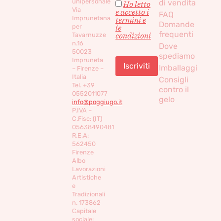
unipersonale
di vendita
Ho letto
Via
e accetto i
FAQ
Imprunetana
termini e
Domande
per
le
frequenti
condizioni
Tavarnuzze
n.16
Dove
50023
spediamo
Impruneta
Imballaggi
– Firenze –
Italia
Consigli
Tel. +39
contro il
0552011077
gelo
info@poggiugo.it
P.IVA –
C.Fisc: (IT)
05638490481
R.E.A:
562450
Firenze
Albo
Lavorazioni
Artistiche
e
Tradizionali
n. 173862
Capitale
sociale: