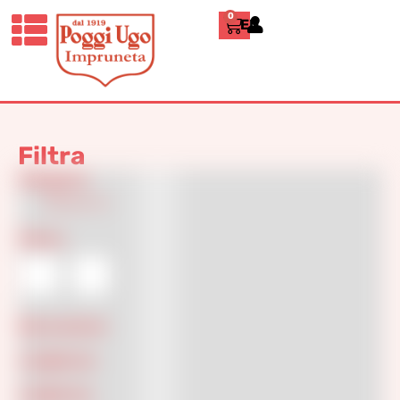
0
ENGLISH
Home
»
vaso decorativo
vaso decorativo
Filtra
Categorie
Classici
(1)
Colore
Decorazione
Lunghezza
Larghezza