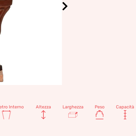
tro Interno
Altezza
Larghezza
Peso
Capacità