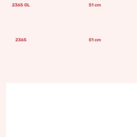
236S GL
51
cm
236S
51
cm