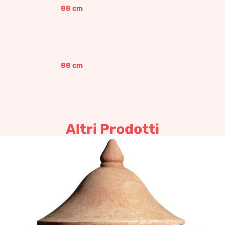
88
cm
88
cm
Altri Prodotti
Vaso “La Carbonaia”
920,20
€
–
1.104,23
€