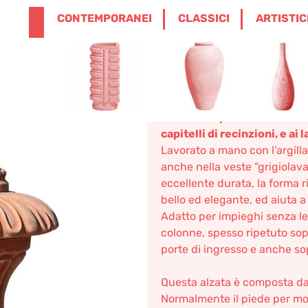
ENGLISH
0
CONTEMPORANEI
CLASSICI
ARTISTIC
0,00
€
SICI
/
VASI ORNAMENTALI E ARREDI
/ ALZAT
Alzata in 4 
921,17
€
–
1.105,40
€
Alzata in 4 parti
.
Alzata da c
capitelli di recinzioni, e ai l
Lavorato a mano con l’argilla
anche nella veste “grigiolava
eccellente durata, la forma 
bello ed elegante, ed aiuta a
Adatto per impieghi senza le
colonne, spesso ripetuto sopra
porte di ingresso e anche sop
Questa alzata è composta da
Normalmente il piede per mot