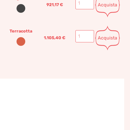
Acquista
921,17
€
Terracotta
Acquista
1.105,40
€