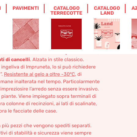
I
PAVIMENTI
CATALOGO
CATALOGO
A
A IN 4 PARTI
TERRECOTTE
LAND
parti
ollocare in terra e ideale sopra a colonne,
ati di cancelli
. Alzata in stile classico.
 ingeliva di Impruneta, lo si può richiedere
”.
Resistente al gelo a oltre -30°C
, di
rimane inalterata nel tempo. Particolarmente
 impreziosire l’arredo senza essere invasivo.
 piante. Viene impiegato sopra terminali di
 colonne di recinzioni, ai lati di scalinate,
ra le facciate delle case.
 più pezzi che vengono spediti separati.
ivi di stabilità e sicurezza viene sempre