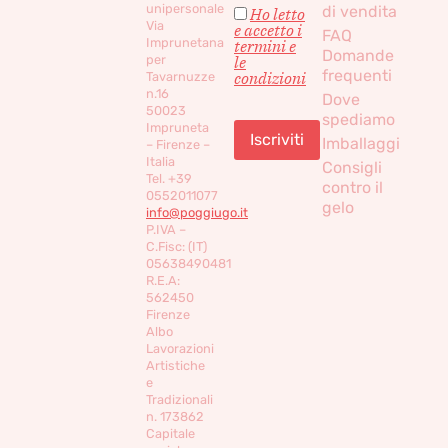
unipersonale
di vendita
Ho letto
Via
e accetto i
FAQ
Imprunetana
termini e
Domande
per
le
frequenti
condizioni
Tavarnuzze
n.16
Dove
50023
spediamo
Impruneta
Imballaggi
– Firenze –
Italia
Consigli
Tel. +39
contro il
0552011077
gelo
info@poggiugo.it
P.IVA –
C.Fisc: (IT)
05638490481
R.E.A:
562450
Firenze
Albo
Lavorazioni
Artistiche
e
Tradizionali
n. 173862
Capitale