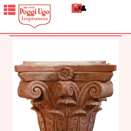
0
ENGLISH
HOME
/
CLASSICI
/
VASI
ORNAMENTALI E ARREDI
/ CAPITELLO
CORINZIO