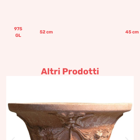
975
52
cm
45
cm
GL
Altri Prodotti
Alzata a coppa decorata
571,11
€
–
685,32
€