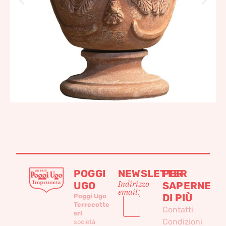
POGGI
NEWSLETTER
PER
Indirizzo
UGO
SAPERNE
email:
DI PIÙ
Poggi Ugo
Terrecotte
Contatti
srl
Condizioni
società