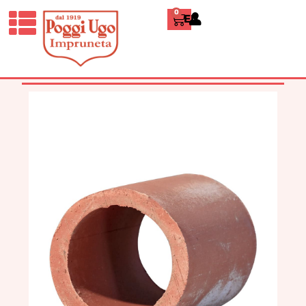
0
ENGLISH
HOME
/
CLASSICI
/
VASI
ORNAMENTALI E
ARREDI
/ PORTABOTTIGLIE TONDO