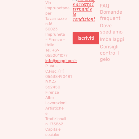
Via
e accetto i
FAQ
Imprunetana
termini e
Domande
per
le
frequenti
condizioni
Tavarnuzze
n.16
Dove
50023
spediamo
Impruneta
Imballaggi
– Firenze –
Italia
Consigli
Tel. +39
contro il
0552011077
gelo
info@poggiugo.it
P.IVA –
C.Fisc: (IT)
05638490481
R.E.A:
562450
Firenze
Albo
Lavorazioni
Artistiche
e
Tradizionali
n. 173862
Capitale
sociale: