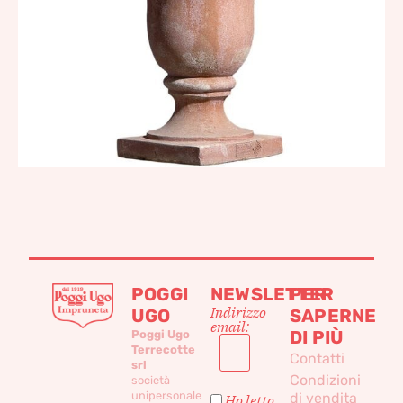
POGGI
NEWSLETTER
PER
Indirizzo
UGO
SAPERNE
email:
DI PIÙ
Poggi Ugo
Terrecotte
Contatti
srl
Condizioni
società
unipersonale
di vendita
Ho letto