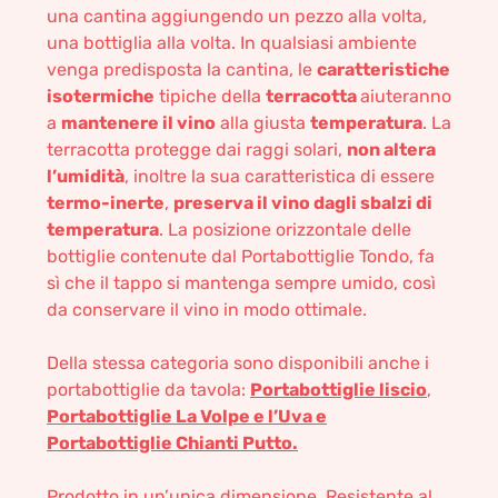
una cantina aggiungendo un pezzo alla volta,
una bottiglia alla volta. In qualsiasi ambiente
venga predisposta la cantina, le
caratteristiche
isotermiche
tipiche della
terracotta
aiuteranno
a
mantenere il vino
alla giusta
temperatura
. La
terracotta protegge dai raggi solari,
non altera
l’umidità
, inoltre la sua caratteristica di essere
termo-inerte
,
preserva il vino dagli sbalzi di
temperatura
. La posizione orizzontale delle
bottiglie contenute dal Portabottiglie Tondo, fa
sì che il tappo si mantenga sempre umido, così
da conservare il vino in modo ottimale.
Della stessa categoria sono disponibili anche i
portabottiglie da tavola:
Portabottiglie liscio
,
Portabottiglie La Volpe e l’Uva
e
Portabottiglie Chianti Putto.
Prodotto in un’unica dimensione. Resistente al