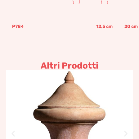
P784
12,5
cm
20
cm
Altri Prodotti
Vaso “La Carbonaia”
920,20
€
–
1.104,23
€