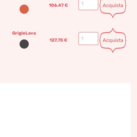
Acquista
106,47
€
GrigioLava
Acquista
127,75
€