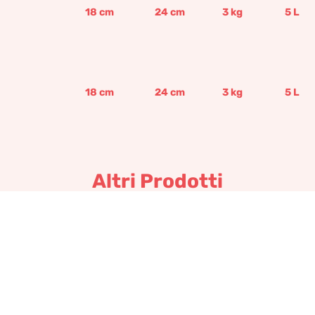
18
cm
24
cm
3
kg
5
L
18
cm
24
cm
3
kg
5
L
Altri Prodotti
Cassetta barocca
730,12
€
–
876,14
€