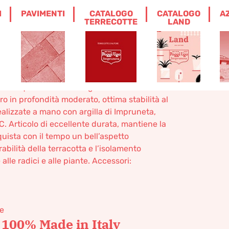
I
PAVIMENTI
CATALOGO
CATALOGO
A
 SVASATA
TERRECOTTE
LAND
asata
ezione quadrata o rettangolare con buona
ro in profondità moderato, ottima stabilità al
ealizzate a mano con argilla di Impruneta,
°C. Articolo di eccellente durata, mantiene la
quista con il tempo un bell’aspetto
abilità della terracotta e l’isolamento
alle radici e alle piante. Accessori:
ze
 100% Made in Italy