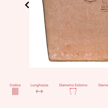
Codice
Lunghezza
Diametro Esterno
Diame