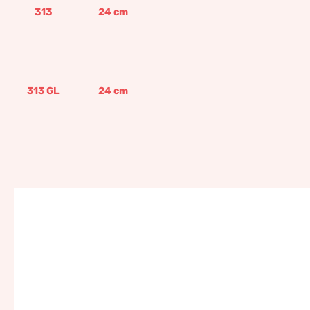
313
24
cm
313 GL
24
cm