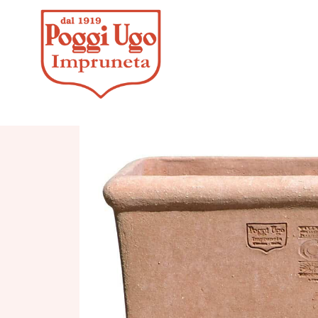
HOME
/
C