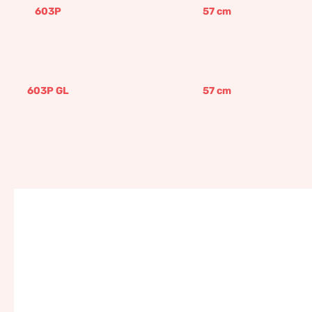
603P
57
cm
603P GL
57
cm