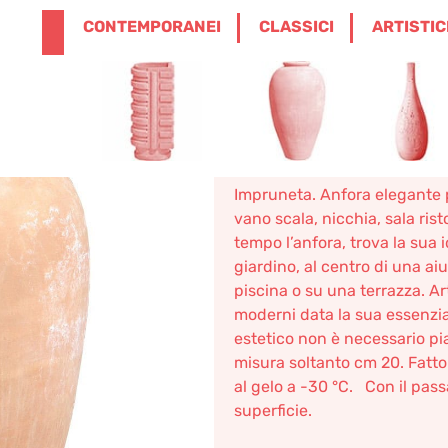
ENGLISH
0
CONTEMPORANEI
CLASSICI
ARTISTIC
0,00
€
RCI, PORTAOMBRELLI E CACHE-POT
/ ANFO
Anfora Pri
1.114,41
€
–
1.337,30
€
Anfora Priamo con orlo. Vaso 
Impruneta. Anfora elegante p
vano scala, nicchia, sala rist
tempo l’anfora, trova la sua i
giardino, al centro di una ai
piscina o su una terrazza. Ar
moderni data la sua essenzia
estetico non è necessario pi
misura soltanto cm 20. Fatto
al gelo a -30 °C. Con il pas
superficie.