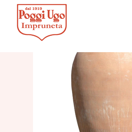
HOME
/
CLASSICI
/
O