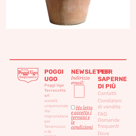
POGGI
NEWSLETTER
PER
Indirizzo
UGO
SAPERNE
email:
DI PIÙ
Poggi Ugo
Terrecotte
Contatti
srl
Condizioni
società
unipersonale
di vendita
Ho letto
Via
e accetto i
FAQ
Imprunetana
termini e
Domande
per
le
frequenti
condizioni
Tavarnuzze
n.16
Dove