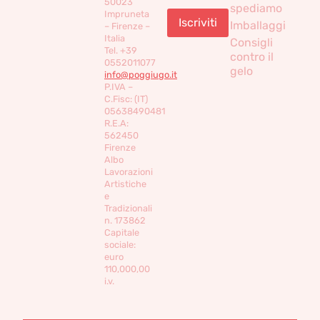
50023
spediamo
Impruneta
Imballaggi
– Firenze –
Italia
Consigli
Tel. +39
contro il
0552011077
gelo
info@poggiugo.it
P.IVA –
C.Fisc: (IT)
05638490481
R.E.A:
562450
Firenze
Albo
Lavorazioni
Artistiche
e
Tradizionali
n. 173862
Capitale
sociale:
euro
110,000,00
i.v.