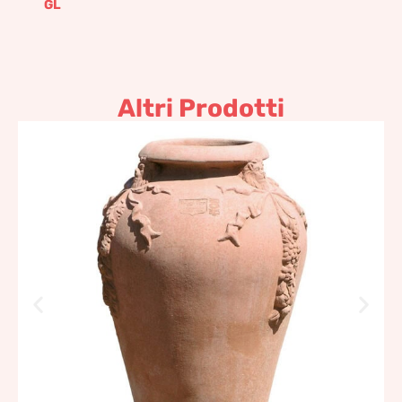
GL
Altri Prodotti
Orcio ad anfora festonato
Terracotta Impruneta
475,95
€
–
571,15
€