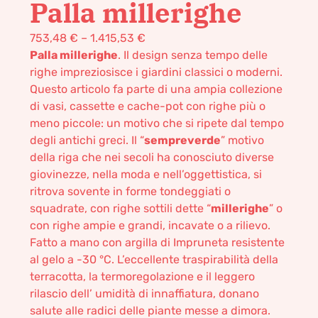
Palla millerighe
753,48
€
–
1.415,53
€
Palla millerighe
. Il design senza tempo delle
righe impreziosisce i giardini classici o moderni.
Questo articolo fa parte di una ampia collezione
di vasi, cassette e cache-pot con righe più o
meno piccole: un motivo che si ripete dal tempo
degli antichi greci. Il “
sempreverde
” motivo
della riga che nei secoli ha conosciuto diverse
giovinezze, nella moda e nell’oggettistica, si
ritrova sovente in forme tondeggiati o
squadrate, con righe sottili dette “
millerighe
” o
con righe ampie e grandi, incavate o a rilievo.
Fatto a mano con argilla di Impruneta resistente
al gelo a -30 °C. L’eccellente traspirabilità della
terracotta, la termoregolazione e il leggero
rilascio dell’ umidità di innaffiatura, donano
salute alle radici delle piante messe a dimora.