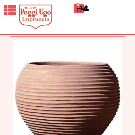
0
ENGLISH
HOME
/
CLASSICI
/
ORCI,
PORTAOMBRELLI E CACHE-
POT
/ PALLA MILLERIGHE