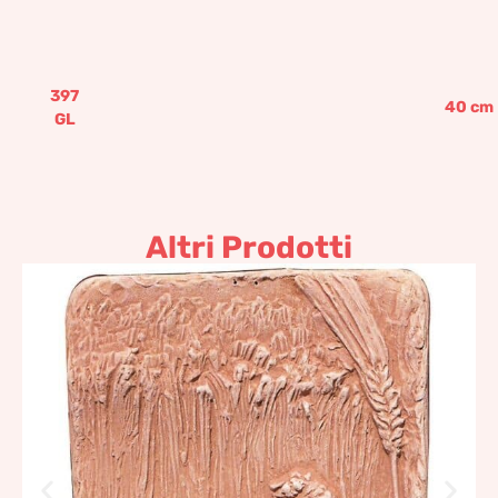
397
40
cm
GL
Altri Prodotti
Pannello “la mietitura”
100,88
€
–
121,06
€