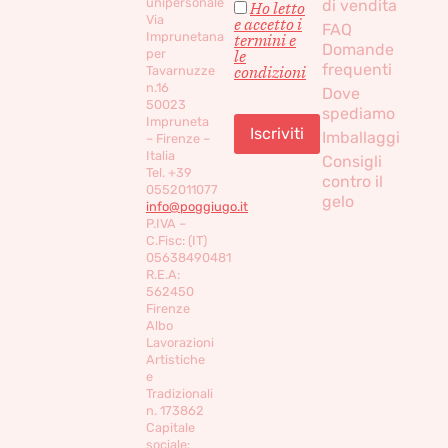
unipersonale
di vendita
Ho letto
Via
e accetto i
FAQ
Imprunetana
termini e
Domande
per
le
frequenti
condizioni
Tavarnuzze
n.16
Dove
50023
spediamo
Impruneta
Imballaggi
– Firenze –
Italia
Consigli
Tel. +39
contro il
0552011077
gelo
info@poggiugo.it
P.IVA –
C.Fisc: (IT)
05638490481
R.E.A:
562450
Firenze
Albo
Lavorazioni
Artistiche
e
Tradizionali
n. 173862
Capitale
sociale: