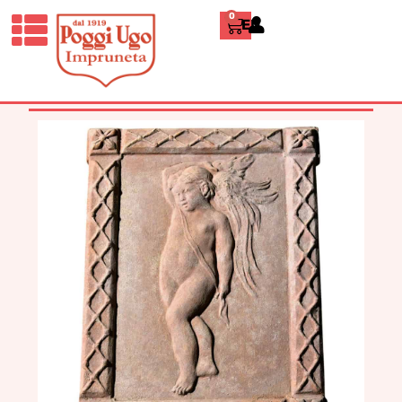
0
ENGLISH
HOME
/
CLASSICI
/
PANNELLI
DECORATIVI
/ “AMORINO” –
PARMIGIANINO