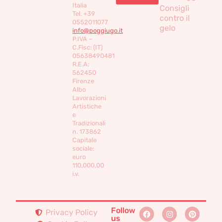
Italia
Consigli
Tel. +39
contro il
0552011077
gelo
info@poggiugo.it
P.IVA –
C.Fisc: (IT)
05638490481
R.E.A:
562450
Firenze
Albo
Lavorazioni
Artistiche
e
Tradizionali
n. 173862
Capitale
sociale:
euro
110,000,00
i.v.
Follow
Privacy Policy
us