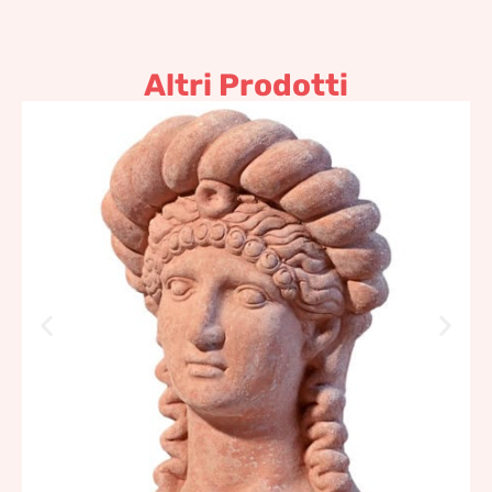
Altri Prodotti
Testa di etrusca
153,35
€
–
184,04
€