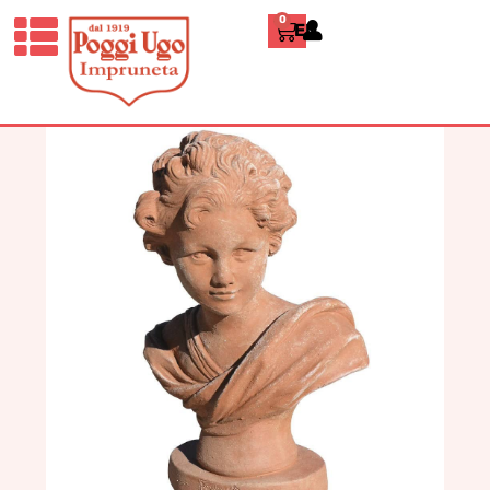
0
ENGLISH
HOME
/
CLASSICI
/
STATUE
/ RAGAZZO
CON RICCIOLI E FARETRA