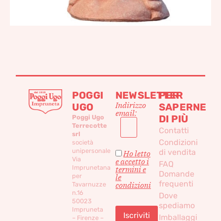
POGGI
NEWSLETTER
PER
Indirizzo
UGO
SAPERNE
email:
DI PIÙ
Poggi Ugo
Terrecotte
Contatti
srl
Condizioni
società
unipersonale
di vendita
Ho letto
Via
e accetto i
FAQ
Imprunetana
termini e
Domande
per
le
frequenti
condizioni
Tavarnuzze
n.16
Dove
50023
spediamo
Impruneta
Imballaggi
– Firenze –