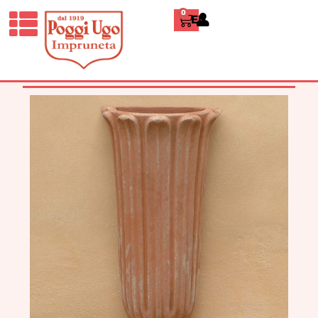
0
ENGLISH
HOME
/
CLASSICI
/
VASI A PARETE E
LAVANDINI
/ FIORIERA A FOGLIE A
PARETE