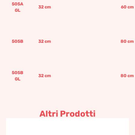
505A
32
cm
60
cm
GL
505B
32
cm
80
cm
505B
32
cm
80
cm
GL
Altri Prodotti
Vaso Bearesi con orli