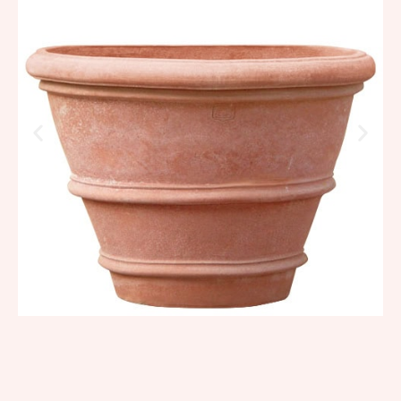
384,43
€
–
1.482,39
€