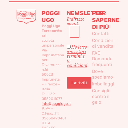
POGGI
NEWSLETTER
PER
Indirizzo
UGO
SAPERNE
email:
DI PIÙ
Poggi Ugo
Terrecotte
Contatti
srl
Condizioni
società
unipersonale
di vendita
Ho letto
Via
e accetto i
FAQ
Imprunetana
termini e
Domande
per
le
frequenti
condizioni
Tavarnuzze
n.16
Dove
50023
spediamo
Impruneta
Imballaggi
– Firenze –
Italia
Consigli
Tel. +39
contro il
0552011077
gelo
info@poggiugo.it
P.IVA –
C.Fisc: (IT)
05638490481
R.E.A:
562450