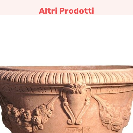
Altri Prodotti
Vaso con stemma
457,82
€
–
549,39
€