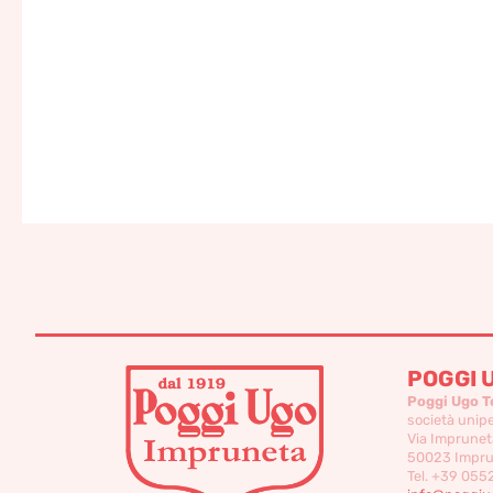
POGGI 
Poggi Ugo T
società unip
Via Imprunet
50023 Imprun
Tel. +39 055