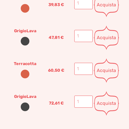
Acquista
39,83
€
GrigioLava
Acquista
47,81
€
Terracotta
Acquista
60,50
€
GrigioLava
Acquista
72,61
€