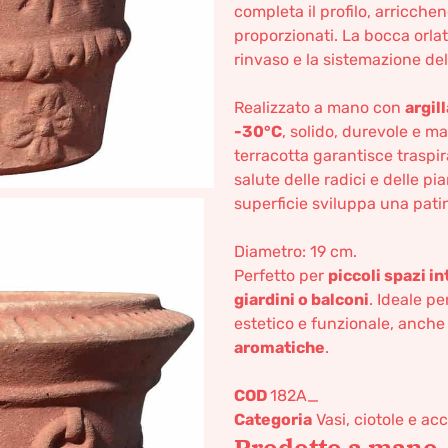
completa il profilo, arricchen
proporzionati. La bocca orla
rinvaso e la sistemazione del
Realizzato a mano con
argil
-30°C
, solido, durevole e m
terracotta garantisce traspir
salute delle radici e delle pia
superficie sviluppa una patin
Diametro: 19 cm.
Perfetto per
piccoli spazi in
giardini o balconi
. Ideale p
estetico e funzionale, anch
aromatiche
.
COD
182A_
Categoria
Vasi, ciotole e ac
Prodotto a mano,