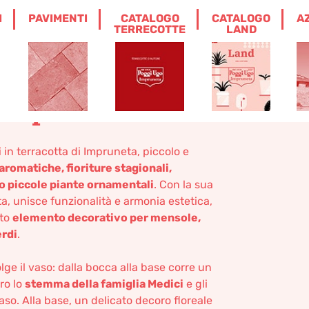
I
PAVIMENTI
CATALOGO
CATALOGO
A
ANELLI TERRACOTTA IMPRUNETA
TERRECOTTE
LAND
orato con anelli
 Impruneta
i
in terracotta di Impruneta, piccolo e
aromatiche, fioriture stagionali,
 o piccole piante ornamentali
. Con la sua
a, unisce funzionalità e armonia estetica,
ato
elemento decorativo per mensole,
erdi
.
lge il vaso: dalla bocca alla base corre un
ro lo
stemma della famiglia Medici
e gli
aso. Alla base, un delicato decoro floreale