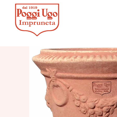
HOME
/
CLASSICI
/
VASI, CIOTO