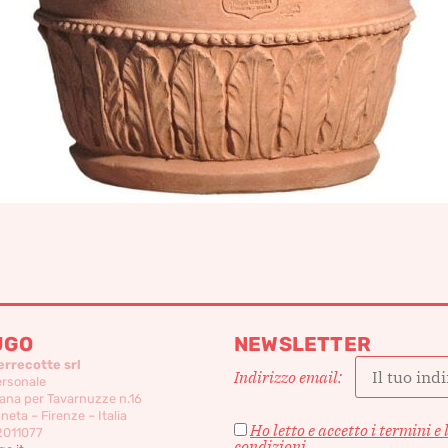
UGO
NEWSLETTER
errecotte srl
Indirizzo email:
ersonale
ana per Tavarnuzze n.16
eta – Firenze – Italia
Ho letto e accetto i termini e 
2011077
condizioni