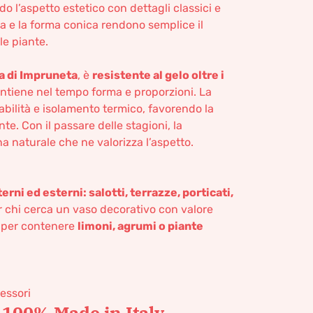
do l’aspetto estetico con dettagli classici e
ta e la forma conica rendono semplice il
le piante.
la di Impruneta
, è
resistente al gelo oltre i
antiene nel tempo forma e proporzioni. La
abilità e isolamento termico, favorendo la
nte. Con il passare delle stagioni, la
a naturale che ne valorizza l’aspetto.
terni ed esterni: salotti, terrazze, porticati,
er chi cerca un vaso decorativo con valore
e per contenere
limoni, agrumi o piante
cessori
 100% Made in Italy