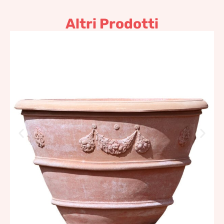
Altri Prodotti
Vaso Boboli
3.057,19
€
–
6.817,04
€