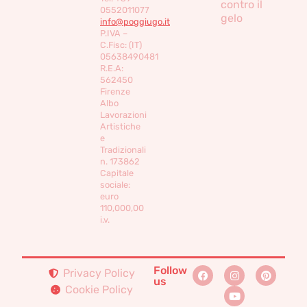
contro il
0552011077
gelo
info@poggiugo.it
P.IVA –
C.Fisc: (IT)
05638490481
R.E.A:
562450
Firenze
Albo
Lavorazioni
Artistiche
e
Tradizionali
n. 173862
Capitale
sociale:
euro
110,000,00
i.v.
Follow
Privacy Policy
us
Cookie Policy