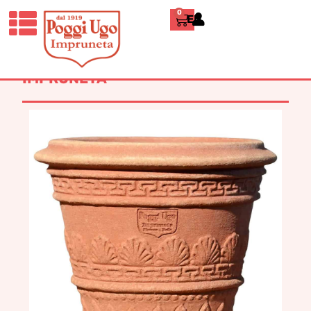
0
ENGLISH
HOME
/
CLASSICI
/
VASI, CIOTOLE E
ACCESSORI
/ VASETTO DECORATO
CON FOGLIE TERRACOTTA
IMPRUNETA