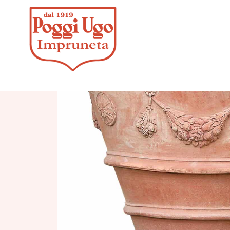
HOME
/
CLASSICI
/
VASI,