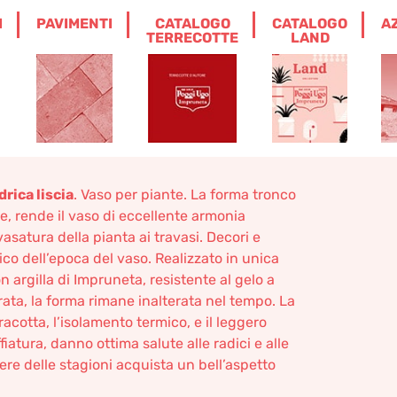
I
PAVIMENTI
CATALOGO
CATALOGO
A
 BASE CILINDRICA LISCIA
TERRECOTTE
LAND
ato e Base
iscia
rica liscia
. Vaso per piante. La forma tronco
e, rende il vaso di eccellente armonia
svasatura della pianta ai travasi. Decori e
ssico dell’epoca del vaso. Realizzato in unica
 argilla di Impruneta, resistente al gelo a
rata, la forma rimane inalterata nel tempo. La
racotta, l’isolamento termico, e il leggero
ffiatura, danno ottima salute alle radici e alle
rere delle stagioni acquista un bell’aspetto