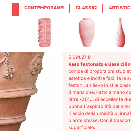
ENGLISH
0
CONTEMPORANEI
CLASSICI
ARTISTIC
0,00
€
 CIOTOLE E ACCESSORI
/ VASO FESTONATO E
Vaso feston
cilindrica l
3.891,27
€
Vaso festonato e Base cilind
conica di proporzioni studiat
estetica e inoltre facilita la 
festoni, a rilievo in stile cla
dimensione. Fatto a mano con
oltre -30°C, di eccellente du
buona traspirabilità della ter
rilascio della umidità di inna
piante stesse. Con il trascor
superficiale.