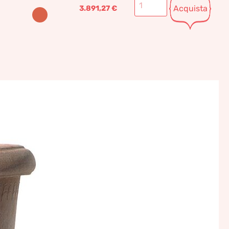
Acquista
3.891,27
€