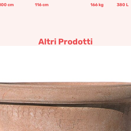
100
cm
116
cm
166
kg
380
L
Altri Prodotti
Vaso a bugnolo
377,42
€
–
2.131,97
€