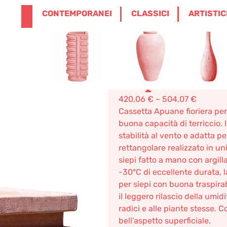
ENGLISH
0
CONTEMPORANEI
CLASSICI
ARTISTIC
0,00
€
ANEI
/
CASSETTE
/ CASSETTA APUANE TER
Cassetta A
Impruneta
420,06
€
–
504,07
€
Cassetta Apuane fioriera per
buona capacità di terriccio.
stabilità al vento e adatta p
rettangolare realizzato in un
siepi fatto a mano con argilla
-30°C di eccellente durata, l
per siepi con buona traspirabi
il leggero rilascio della umid
radici e alle piante stesse. C
bell’aspetto superficiale.