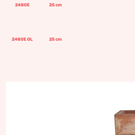
2480E
25
cm
2480E GL
25
cm
T-Wa