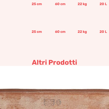
25
cm
60
cm
22
kg
20
L
25
cm
60
cm
22
kg
20
L
Altri Prodotti
ll a parete Terracotta Impr
183,56
€
–
727,33
€