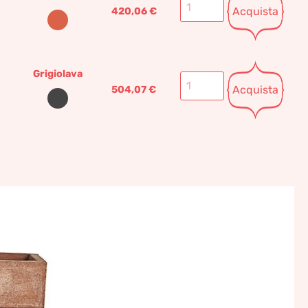
Acquista
420,06
€
Grigiolava
Acquista
504,07
€
uneta