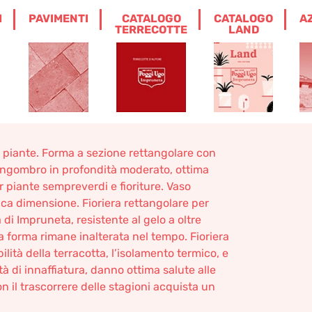
I
PAVIMENTI
CATALOGO
CATALOGO
A
RACOTTA IMPRUNETA
TERRECOTTE
LAND
puane Terracotta
 piante. Forma a sezione rettangolare con
 Ingombro in profondità moderato, ottima
er piante sempreverdi e fioriture. Vaso
ica dimensione. Fioriera rettangolare per
 di Impruneta, resistente al gelo a oltre
a forma rimane inalterata nel tempo. Fioriera
lità della terracotta, l’isolamento termico, e
ità di innaffiatura, danno ottima salute alle
on il trascorrere delle stagioni acquista un