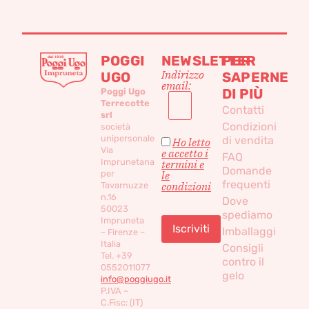
POGGI
NEWSLETTER
PER
Indirizzo
UGO
SAPERNE
email:
DI PIÙ
Poggi Ugo
Terrecotte
Contatti
srl
Condizioni
società
unipersonale
di vendita
Ho letto
Via
e accetto i
FAQ
Imprunetana
termini e
Domande
per
le
frequenti
condizioni
Tavarnuzze
n.16
Dove
50023
spediamo
Impruneta
Imballaggi
– Firenze –
Italia
Consigli
Tel. +39
contro il
0552011077
gelo
info@poggiugo.it
P.IVA –
C.Fisc: (IT)