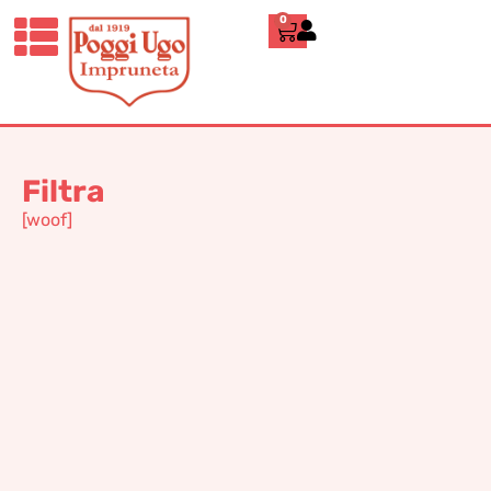
0
Home
»
380
380
Filtra
[woof]