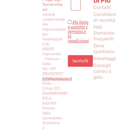
DI PIÙ
Terrecotte
Contatti
srl
Condizioni
società
unipersonale
di vendita
Ho letto
Via
e accetto i
FAQ
Imprunetana
termini e
Domande
per
le
frequenti
Tavarnuzze
condizioni
n.16
Dove
50023
spediamo
Impruneta
Imballaggi
– Firenze –
Italia
Consigli
Tel. +39
contro il
0552011077
gelo
info@poggiugo.it
P.IVA –
C.Fisc: (IT)
05638490481
R.E.A:
562450
Firenze
Albo
Lavorazioni
Artistiche
e