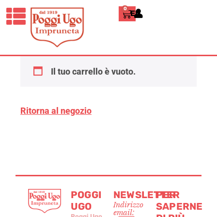
0
ENGLISH
Carrello
Il tuo carrello è vuoto.
Ritorna al negozio
POGGI
NEWSLETTER
PER
Indirizzo
UGO
SAPERNE
email:
Poggi Ugo