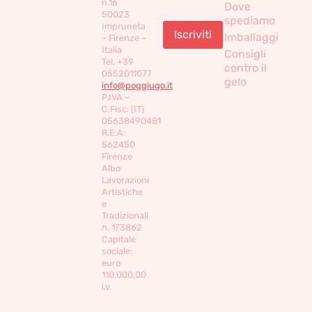
n.16
Dove
50023
spediamo
Impruneta
Imballaggi
– Firenze –
Italia
Consigli
Tel. +39
contro il
0552011077
gelo
info@poggiugo.it
P.IVA –
C.Fisc: (IT)
05638490481
R.E.A:
562450
Firenze
Albo
Lavorazioni
Artistiche
e
Tradizionali
n. 173862
Capitale
sociale:
euro
110,000,00
i.v.