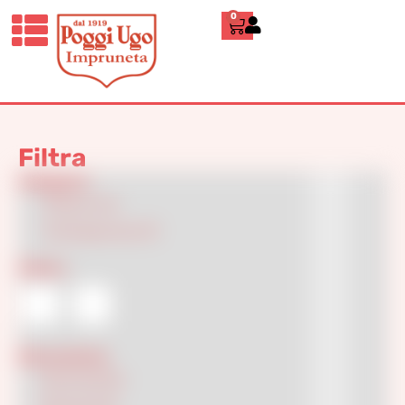
0
Home
»
24
24
Filtra
Categorie
Classici
(10)
Contemporanei
(5)
Colore
Decorazione
Decorated
(8)