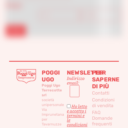
Prezzo
Filtra
POGGI
NEWSLETTER
PER
Indirizzo
UGO
SAPERNE
email:
DI PIÙ
Poggi Ugo
Terrecotte
Contatti
srl
Condizioni
società
unipersonale
di vendita
Ho letto
Via
e accetto i
FAQ
Imprunetana
termini e
Domande
per
le
frequenti
condizioni
Tavarnuzze