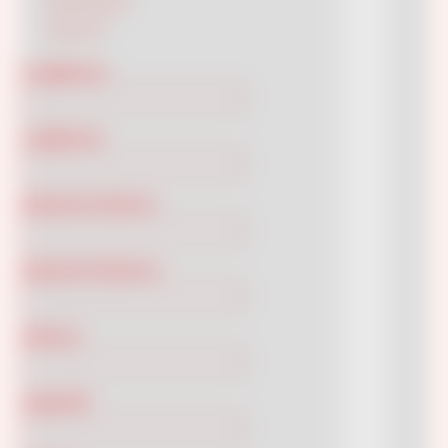
Decorato
(8)
Liscio
(7)
Lunghezza
Larghezza
Diametro Interno
Diametro Esterno
Altezza
Capacità