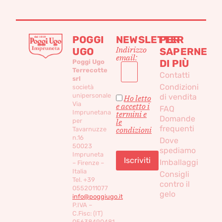
POGGI
NEWSLETTER
PER
Indirizzo
UGO
SAPERNE
email:
DI PIÙ
Poggi Ugo
Terrecotte
Contatti
srl
Condizioni
società
unipersonale
di vendita
Ho letto
Via
e accetto i
FAQ
Imprunetana
termini e
Domande
per
le
frequenti
condizioni
Tavarnuzze
n.16
Dove
50023
spediamo
Impruneta
Imballaggi
– Firenze –
Italia
Consigli
Tel. +39
contro il
0552011077
gelo
info@poggiugo.it
P.IVA –
C.Fisc: (IT)
05638490481