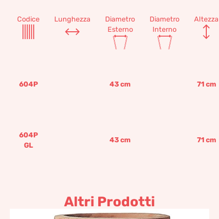
Codice
Lunghezza
Diametro
Diametro
Altezza
Esterno
Interno
604P
43
cm
71
cm
604P
43
cm
71
cm
GL
Altri Prodotti
Orcio etrusco con