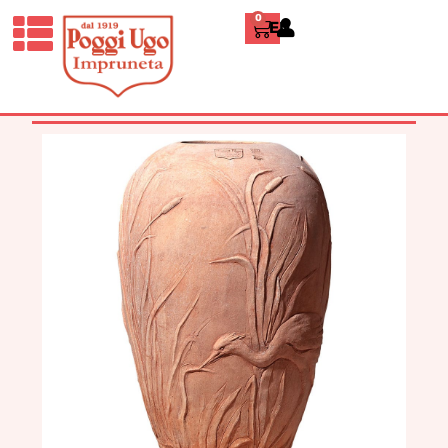
0
ENGLISH
HOME
/
CLASSICI
/
ORCI,
PORTAOMBRELLI E CACHE-
POT
/ ANFORA CON AIRONI