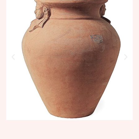
maschere
449,74
€
–
539,69
€