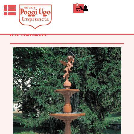
0
ENGLISH
HOME
/
CLASSICI
/
VASI
ORNAMENTALI E ARREDI
/ FONTANA
CON DUE VASCHE – TERRACOTTA
IMPRUNETA