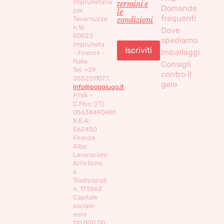
Imprunetana
termini e
Domande
per
le
frequenti
condizioni
Tavarnuzze
n.16
Dove
50023
spediamo
Impruneta
Imballaggi
– Firenze –
Italia
Consigli
Tel. +39
contro il
0552011077
gelo
info@poggiugo.it
P.IVA –
C.Fisc: (IT)
05638490481
R.E.A:
562450
Firenze
Albo
Lavorazioni
Artistiche
e
Tradizionali
n. 173862
Capitale
sociale:
euro
110,000,00