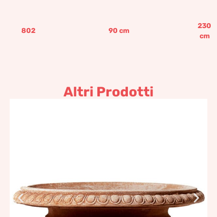
230
802
90
cm
cm
Altri Prodotti
Alzata a tazza
313,55
€
–
580,74
€