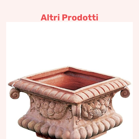
Altri Prodotti
Cassetta barocca
730,12
€
–
876,14
€