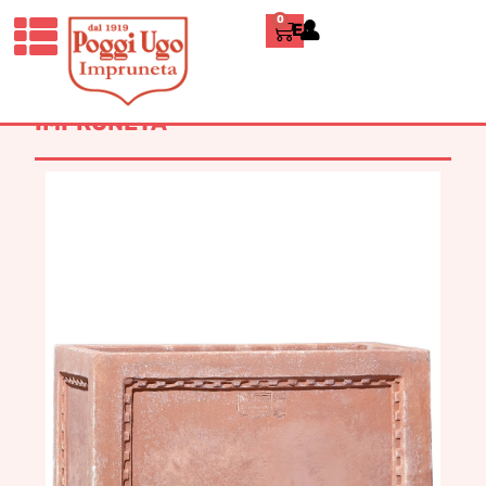
0
ENGLISH
HOME
/
CLASSICI
/
CASSETTE E
TINOZZE
/ CASSETTA CORNICE
DENTELLATA TERRACOTTA
IMPRUNETA