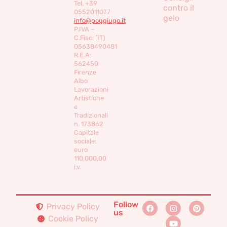
Tel. +39
contro il
0552011077
gelo
info@poggiugo.it
P.IVA –
C.Fisc: (IT)
05638490481
R.E.A:
562450
Firenze
Albo
Lavorazioni
Artistiche
e
Tradizionali
n. 173862
Capitale
sociale:
euro
110,000,00
i.v.
Follow
Privacy Policy
us
Cookie Policy