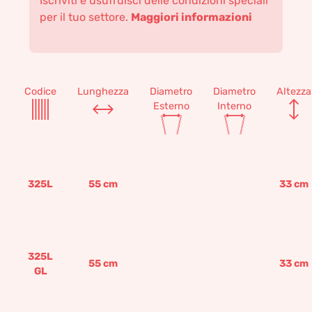
Iscriviti e usufruisci delle condizioni speciali
per il tuo settore.
Maggiori informazioni
Codice
Lunghezza
Diametro
Diametro
Altezza
Esterno
Interno
325L
55
cm
33
cm
325L
55
cm
33
cm
GL