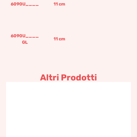
6090U____
11
cm
6090U____
11
cm
GL
Altri Prodotti
Cassetta da davanzale
119,28
€
–
276,40
€