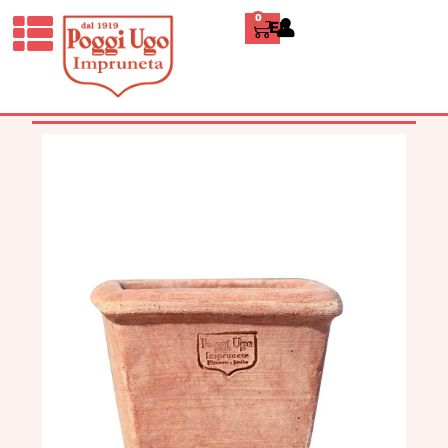
0
ENGLISH
HOME
/
CLASSICI
/
CASSETTE E
TINOZZE
/ DIDORLO TERRACOTTA
IMPRUNETA