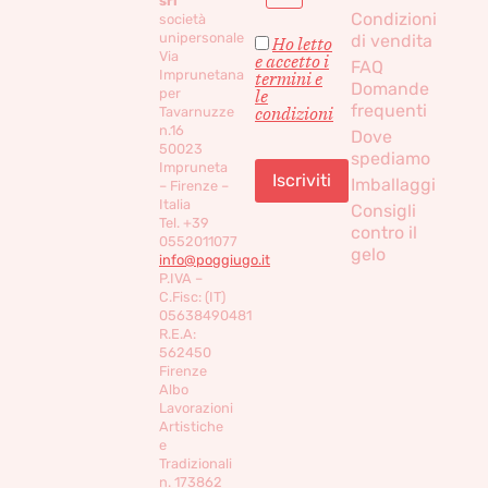
srl
Condizioni
società
unipersonale
di vendita
Ho letto
Via
e accetto i
FAQ
Imprunetana
termini e
Domande
per
le
frequenti
condizioni
Tavarnuzze
n.16
Dove
50023
spediamo
Impruneta
Imballaggi
– Firenze –
Italia
Consigli
Tel. +39
contro il
0552011077
gelo
info@poggiugo.it
P.IVA –
C.Fisc: (IT)
05638490481
R.E.A:
562450
Firenze
Albo
Lavorazioni
Artistiche
e
Tradizionali
n. 173862