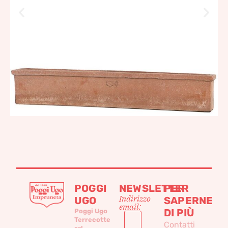
POGGI
NEWSLETTER
PER
Indirizzo
UGO
SAPERNE
email:
DI PIÙ
Poggi Ugo
Terrecotte
Contatti