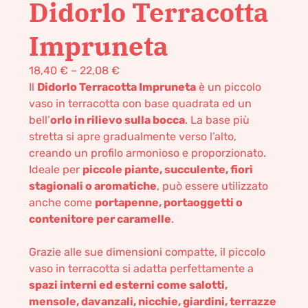
Didorlo Terracotta
Impruneta
18,40
€
–
22,08
€
Il
Didorlo Terracotta Impruneta
è un piccolo
vaso in terracotta con base quadrata ed un
bell’
orlo in rilievo sulla bocca
. La base più
stretta si apre gradualmente verso l’alto,
creando un profilo armonioso e proporzionato.
Ideale per
piccole piante, succulente, fiori
stagionali o aromatiche
, può essere utilizzato
anche come
portapenne, portaoggetti o
contenitore per caramelle
.
Grazie alle sue dimensioni compatte, il piccolo
vaso in terracotta si adatta perfettamente a
spazi interni ed esterni come salotti,
mensole, davanzali, nicchie, giardini, terrazze