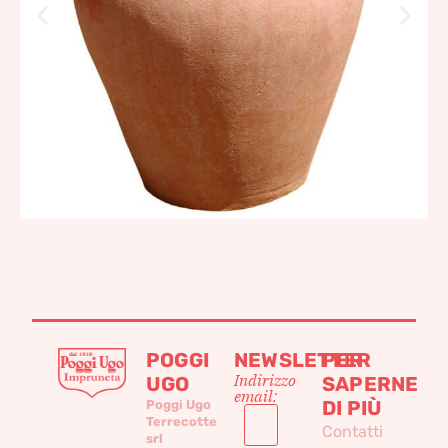
POGGI
NEWSLETTER
PER
Indirizzo
UGO
SAPERNE
email:
DI PIÙ
Poggi Ugo
Terrecotte
Contatti
srl