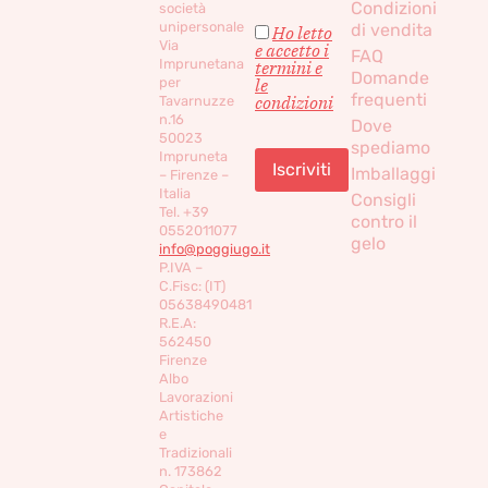
Condizioni
società
unipersonale
di vendita
Ho letto
Via
e accetto i
FAQ
Imprunetana
termini e
Domande
per
le
frequenti
condizioni
Tavarnuzze
n.16
Dove
50023
spediamo
Impruneta
Imballaggi
– Firenze –
Italia
Consigli
Tel. +39
contro il
0552011077
gelo
info@poggiugo.it
P.IVA –
C.Fisc: (IT)
05638490481
R.E.A:
562450
Firenze
Albo
Lavorazioni
Artistiche
e
Tradizionali
n. 173862