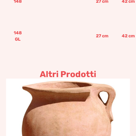
148
27
cm
42
cm
148
27
cm
42
cm
GL
Altri Prodotti
Portaombrelli a boccale
322,85
€
–
387,41
€