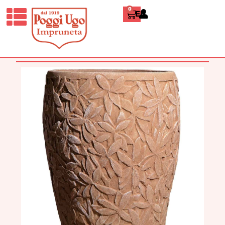
0
ENGLISH
HOME
/
CLASSICI
/
ORCI,
PORTAOMBRELLI E CACHE-
POT
/ CACHE-POT ALLORO