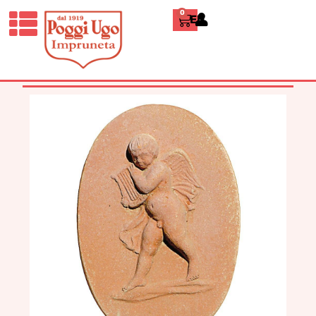
0
ENGLISH
HOME
/
CLASSICI
/
PANNELLI
DECORATIVI
/ ANGELO CON LIRA IN
OVALE