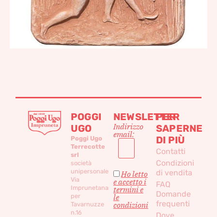
POGGI
NEWSLETTER
PER
Indirizzo
UGO
SAPERNE
email:
DI PIÙ
Poggi Ugo
Terrecotte
Contatti
srl
Condizioni
società
unipersonale
di vendita
Ho letto
Via
e accetto i
FAQ
Imprunetana
termini e
Domande
per
le
frequenti
condizioni
Tavarnuzze
n.16
Dove