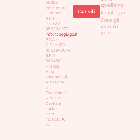
50023
spediamo
Impruneta
Imballaggi
– Firenze –
Italia
Consigli
Tel. +39
contro il
0552011077
gelo
info@poggiugo.it
P.IVA –
C.Fisc: (IT)
05638490481
R.E.A:
562450
Firenze
Albo
Lavorazioni
Artistiche
e
Tradizionali
n. 173862
Capitale
sociale:
euro
110,000,00
i.v.