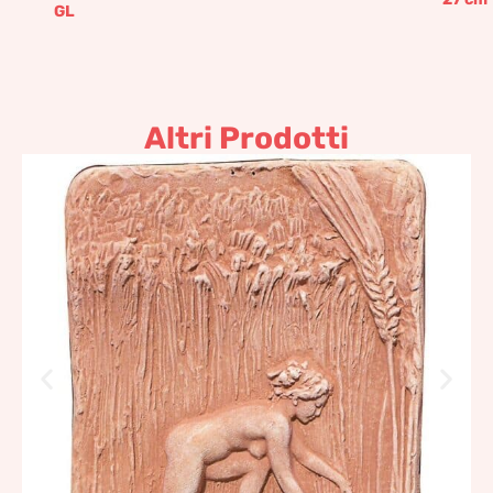
GL
Altri Prodotti
Pannello “la mietitura”
100,88
€
–
121,06
€