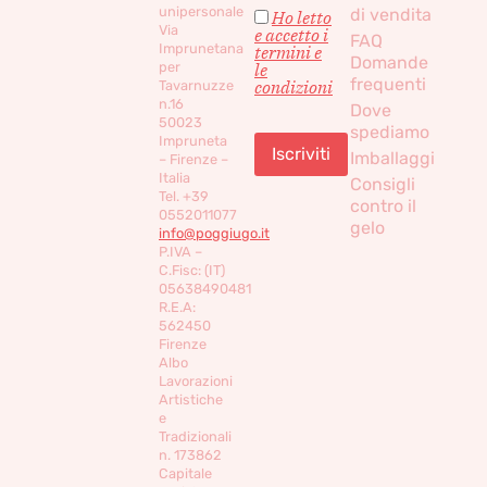
unipersonale
di vendita
Ho letto
Via
e accetto i
FAQ
Imprunetana
termini e
Domande
per
le
frequenti
condizioni
Tavarnuzze
n.16
Dove
50023
spediamo
Impruneta
Imballaggi
– Firenze –
Italia
Consigli
Tel. +39
contro il
0552011077
gelo
info@poggiugo.it
P.IVA –
C.Fisc: (IT)
05638490481
R.E.A:
562450
Firenze
Albo
Lavorazioni
Artistiche
e
Tradizionali
n. 173862
Capitale