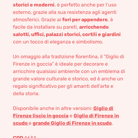
storici e moderni
, è perfetto anche per l’uso
esterno, grazie alla sua resistenza agli agenti
atmosferici. Grazie ai
fori per appendere
, è
facile da installare su pareti,
arricchendo
salotti, uffici, palazzi storici, cortili e giardini
con un tocco di eleganza e simbolismo.
Un omaggio alla tradizione fiorentina, il “Giglio di
Firenze in goccia” è ideale per decorare e
arricchire qualsiasi ambiente con un emblema di
grande valore culturale e storico, ed è anche un
regalo significativo per gli amanti dell’arte e
della storia.
Disponibile anche in altre versioni:
Giglio di
Firenze liscio in goccia
e
Giglio di Firenze in
scudo
e
grande Giglio di Firenze in scudo
.
COD
463A_