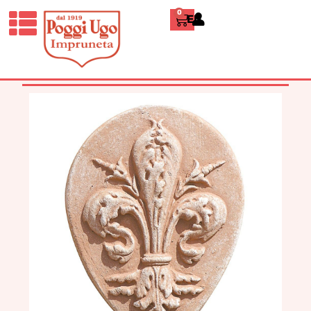
0
ENGLISH
HOME
/
CLASSICI
/
PANNELLI
DECORATIVI
/ GIGLIO DI FIRENZE IN
GOCCIA TERRACOTTA IMPRUNETA