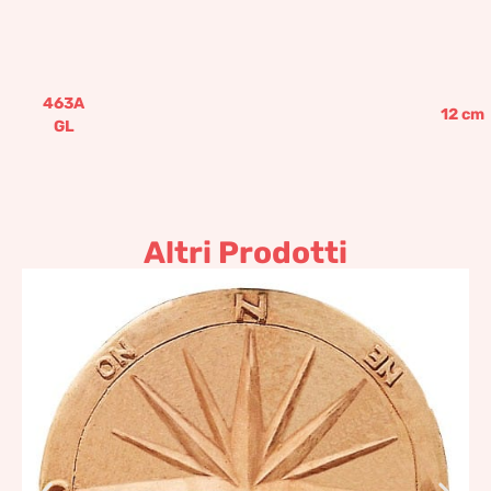
463A
12
cm
GL
Altri Prodotti
Rosa dei venti
102,26
€
–
364,00
€