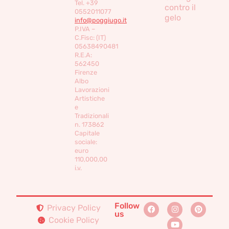
Tel. +39
contro il
0552011077
gelo
info@poggiugo.it
P.IVA –
C.Fisc: (IT)
05638490481
R.E.A:
562450
Firenze
Albo
Lavorazioni
Artistiche
e
Tradizionali
n. 173862
Capitale
sociale:
euro
110,000,00
i.v.
Follow
Privacy Policy
us
Cookie Policy