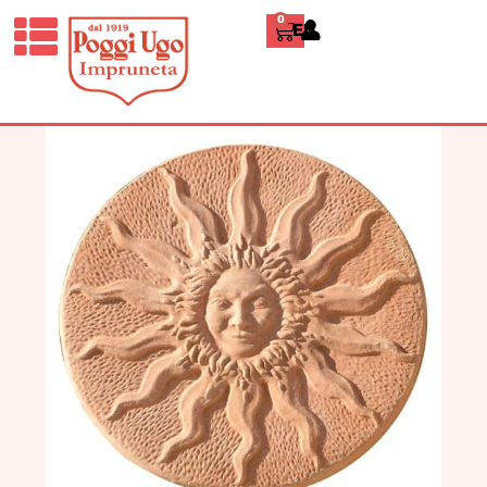
0
ENGLISH
HOME
/
CLASSICI
/
PANNELLI
DECORATIVI
/ SOLE