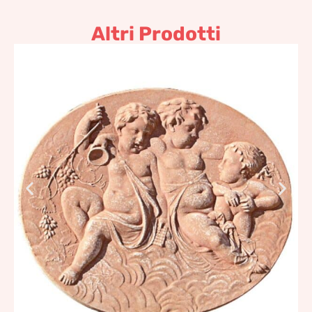
Altri Prodotti
Pannello ovale tre
bacchini
280,53
€
–
336,62
€