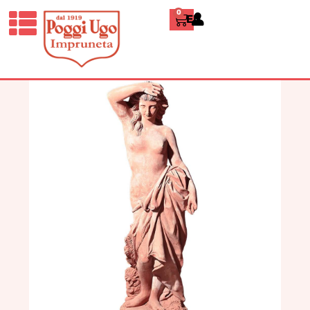
0
ENGLISH
HOME
/
CLASSICI
/
STATUE
/ AURORA
– STATUA TERRACOTTA