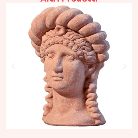
Testa di etrusca
153,35
€
–
184,04
€