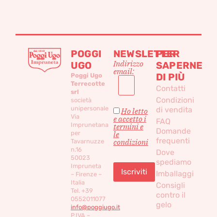
POGGI
NEWSLETTER
PER
Indirizzo
UGO
SAPERNE
email:
DI PIÙ
Poggi Ugo
Terrecotte
Contatti
srl
Condizioni
società
unipersonale
di vendita
Ho letto
Via
e accetto i
FAQ
Imprunetana
termini e
Domande
per
le
frequenti
condizioni
Tavarnuzze
n.16
Dove
50023
spediamo
Impruneta
Imballaggi
– Firenze –
Italia
Consigli
Tel. +39
contro il
0552011077
gelo
info@poggiugo.it
P.IVA –