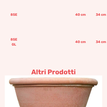
85E
40
cm
34
cm
85E
40
cm
34
cm
GL
Altri Prodotti
Vaso con due orli e Base
cilindrica liscia
4.137,19
€