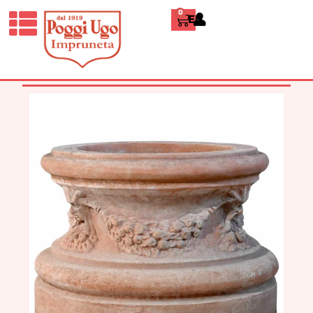
0
ENGLISH
HOME
/
CLASSICI
/
VASI, CIOTOLE E
ACCESSORI
/ BASE FESTONATA CON
MASCHERONE