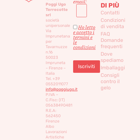
email:
DI PIÙ
Poggi Ugo
Terrecotte
Contatti
srl
Condizioni
società
unipersonale
di vendita
Ho letto
Via
e accetto i
FAQ
Imprunetana
termini e
Domande
per
le
frequenti
condizioni
Tavarnuzze
n.16
Dove
50023
spediamo
Impruneta
Imballaggi
– Firenze –
Italia
Consigli
Tel. +39
contro il
0552011077
gelo
info@poggiugo.it
P.IVA –
C.Fisc: (IT)
05638490481
R.E.A:
562450
Firenze
Albo
Lavorazioni
Artistiche