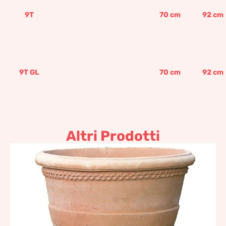
9T
70
cm
92
cm
9T GL
70
cm
92
cm
Altri Prodotti
Vaso alto del ’700
2.836,53
€