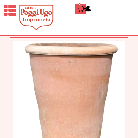
0
ENGLISH
HOME
/
CLASSICI
/
VASI, CIOTOLE E
ACCESSORI
/ VASO A BUGNOLO
LISCIO ALTO