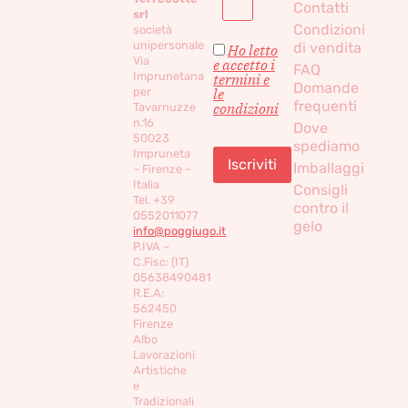
Contatti
srl
Condizioni
società
unipersonale
di vendita
Ho letto
Via
e accetto i
FAQ
Imprunetana
termini e
Domande
per
le
frequenti
condizioni
Tavarnuzze
n.16
Dove
50023
spediamo
Impruneta
Imballaggi
– Firenze –
Italia
Consigli
Tel. +39
contro il
0552011077
gelo
info@poggiugo.it
P.IVA –
C.Fisc: (IT)
05638490481
R.E.A:
562450
Firenze
Albo
Lavorazioni
Artistiche
e
Tradizionali