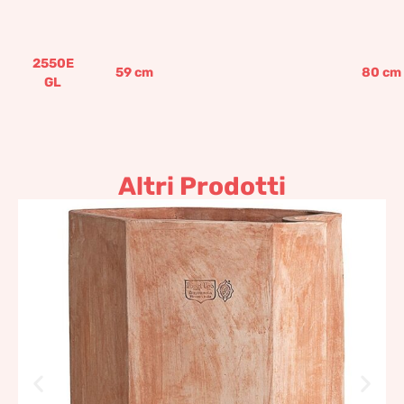
2550E
59
cm
80
cm
GL
Altri Prodotti
Muretto Terracotta
Impruneta
299,60
€
–
640,06
€