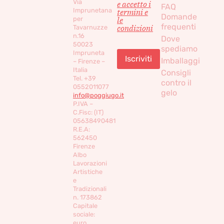
Via
e accetto i
FAQ
Imprunetana
termini e
Domande
per
le
frequenti
condizioni
Tavarnuzze
n.16
Dove
50023
spediamo
Impruneta
Imballaggi
– Firenze –
Italia
Consigli
Tel. +39
contro il
0552011077
gelo
info@poggiugo.it
P.IVA –
C.Fisc: (IT)
05638490481
R.E.A:
562450
Firenze
Albo
Lavorazioni
Artistiche
e
Tradizionali
n. 173862
Capitale
sociale:
euro