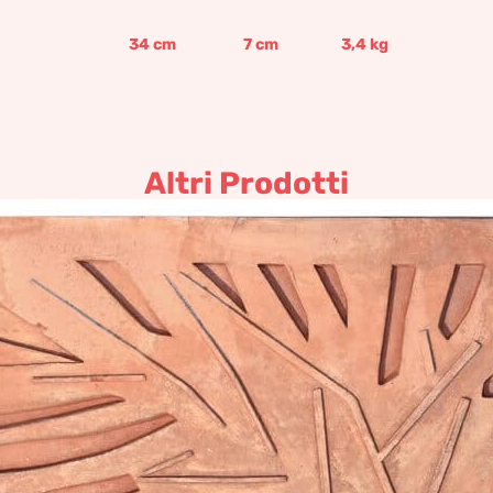
34
cm
7
cm
3,4
kg
Altri Prodotti
el C – Pannello decorativo in 
274,39
€