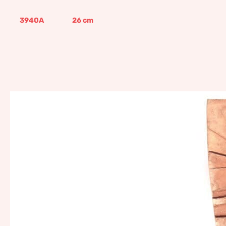
3940A
26
cm
Tropical canvas, pan