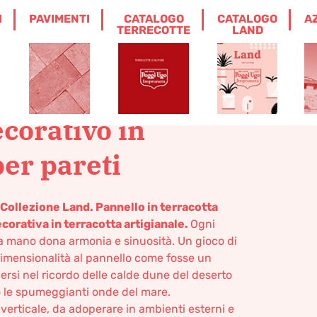
I
PAVIMENTI
CATALOGO
CATALOGO
A
EL A – PANNELLO DECORATIVO IN
TERRECOTTE
LAND
ometry, panel A –
corativo in
per pareti
 Collezione Land. Pannello in terracotta
corativa in terracotta artigianale.
Ogni
a mano dona armonia e sinuosità. Un gioco di
ridimensionalità al pannello come fosse un
ersi nel ricordo delle calde dune del deserto
o le spumeggianti onde del mare.
verticale, da adoperare in ambienti esterni e