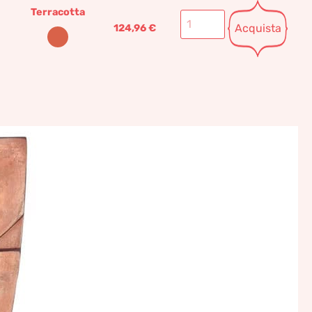
Terracotta
Acquista
124,96
€
terracotta per pareti