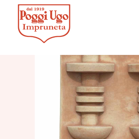
HOME
/
CONTEMPORANEI
/
PANNE
TERRACOTTA PER PARETI