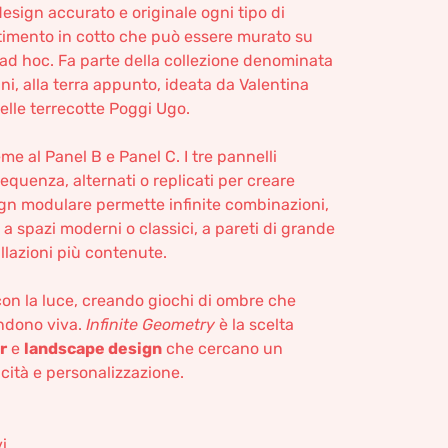
design accurato e originale ogni tipo di
estimento in cotto che può essere murato su
e ad hoc. Fa parte della collezione denominata
gini, alla terra appunto, ideata da Valentina
delle terrecotte Poggi Ugo.
me al Panel B e Panel C. I tre pannelli
sequenza, alternati o replicati per creare
sign modulare permette infinite combinazioni,
a spazi moderni o classici, a pareti di grande
llazioni più contenute.
 con la luce, creando giochi di ombre che
endono viva.
Infinite Geometry
è la scelta
r
e
landscape design
che cercano un
icità e personalizzazione.
i