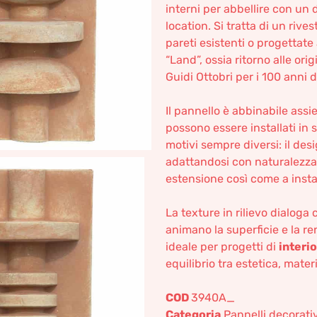
interni per abbellire con un 
location. Si tratta di un riv
pareti esistenti o progettat
“Land”, ossia ritorno alle ori
Guidi Ottobri per i 100 anni 
Il pannello è abbinabile assie
possono essere installati in 
motivi sempre diversi: il de
adattandosi con naturalezza 
estensione così come a insta
La texture in rilievo dialoga
animano la superficie e la r
ideale per progetti di
interio
equilibrio tra estetica, mater
COD
3940A_
Categoria
Pannelli decorativ