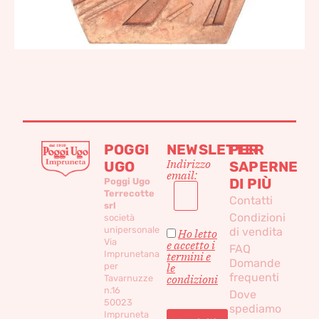
POGGI
NEWSLETTER
PER
Indirizzo
UGO
SAPERNE
email:
DI PIÙ
Poggi Ugo
Terrecotte
Contatti
srl
Condizioni
società
unipersonale
di vendita
Ho letto
Via
e accetto i
FAQ
Imprunetana
termini e
Domande
per
le
frequenti
condizioni
Tavarnuzze
n.16
Dove
50023
spediamo
Impruneta