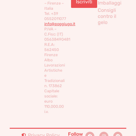
Imballaggi
– Firenze –
Italia
Consigli
Tel. +39
contro il
0552011077
gelo
info@poggiugo.it
P.IVA –
C.Fisc: (IT)
05638490481
R.E.A:
562450
Firenze
Albo
Lavorazioni
Artistiche
e
Tradizionali
n. 173862
Capitale
sociale:
euro
110,000,00
i.v.
Follow
Privacy Policy