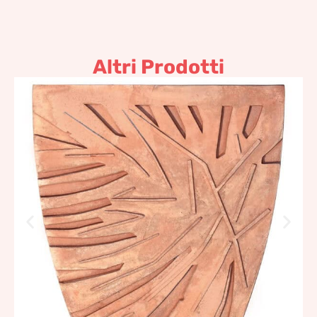
Altri Prodotti
Tropical canvas, panel C –
Pannello decorativo in
terracotta per pareti
274,39
€