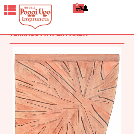
0
ENGLISH
HOME
/
CONTEMPORANEI
/
PANNELLI
DECORATIVI
/ TROPICAL CANVAS,
PANEL A – PANNELLO DECORATIVO IN
TERRACOTTA PER PARETI