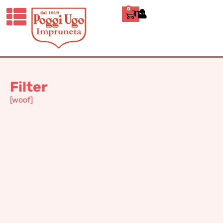
0
ITALIANO
Home
»
Decorative Panel
Decorative Panel
Filter
[woof]