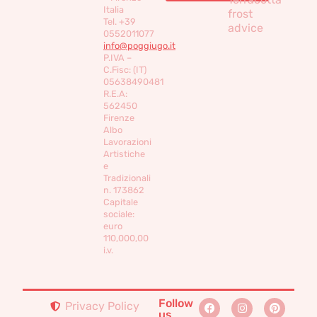
Italia
frost
Tel. +39
advice
0552011077
info@poggiugo.it
P.IVA –
C.Fisc: (IT)
05638490481
R.E.A:
562450
Firenze
Albo
Lavorazioni
Artistiche
e
Tradizionali
n. 173862
Capitale
sociale:
euro
110,000,00
i.v.
Follow
Privacy Policy
us