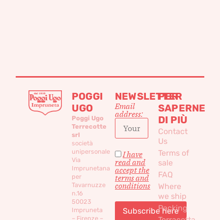
POGGI
NEWSLETTER
PER
Email
UGO
SAPERNE
address:
DI PIÙ
Poggi Ugo
Terrecotte
Contact
srl
Us
società
unipersonale
Terms of
I have
Via
read and
sale
Imprunetana
accept the
FAQ
per
terms and
conditions
Tavarnuzze
Where
n.16
we ship
50023
Packing
Impruneta
– Firenze –
Terracotta