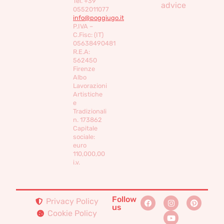
Tel. +39
advice
0552011077
info@poggiugo.it
P.IVA –
C.Fisc: (IT)
05638490481
R.E.A:
562450
Firenze
Albo
Lavorazioni
Artistiche
e
Tradizionali
n. 173862
Capitale
sociale:
euro
110,000,00
i.v.
Follow
Privacy Policy
us
Cookie Policy