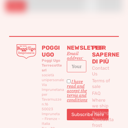
Filtra
POGGI
NEWSLETTER
PER
Email
UGO
SAPERNE
address:
DI PIÙ
Poggi Ugo
Terrecotte
Contact
srl
Us
società
unipersonale
Terms of
I have
Via
read and
sale
Imprunetana
accept the
FAQ
per
terms and
conditions
Tavarnuzze
Where
n.16
we ship
50023
Packing
Impruneta
– Firenze –
Terracotta
Italia
frost