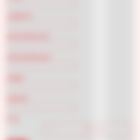
Larghezza
Internal Diameter
External Diameter
Height
Capacity
Price