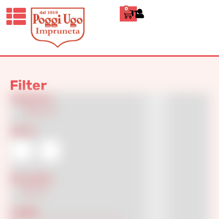
0
ITALIANO
Home
»
Modern Vase
Modern Vase
Filter
Categories
Design
(4)
Colore
Decoration
Flat
(3)
Lenght