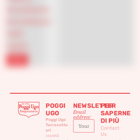
Internal Diameter
External Diameter
Height
Capacity
Filtra
POGGI
NEWSLETTER
PER
Email
UGO
SAPERNE
address:
DI PIÙ
Poggi Ugo
Terrecotte
Contact
srl
Us
società