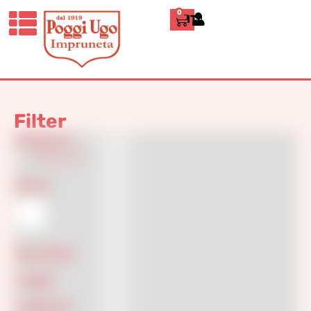
0
ITALIANO
Home
»
Terracotta statue
Terracotta statue
Filter
Categories
Classics
(1)
Colore
Decoration
Lenght
Larghezza