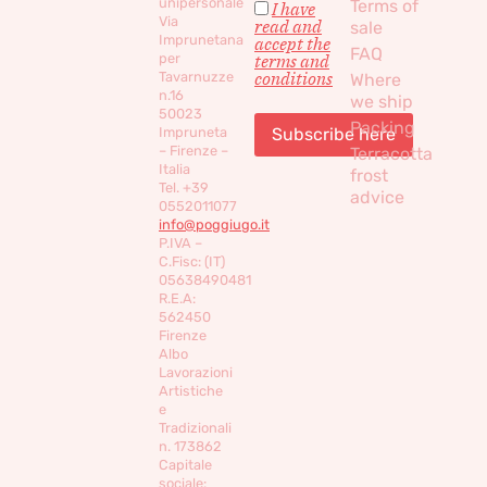
unipersonale
Terms of
I have
Via
read and
sale
Imprunetana
accept the
FAQ
per
terms and
conditions
Tavarnuzze
Where
n.16
we ship
50023
Packing
Impruneta
– Firenze –
Terracotta
Italia
frost
Tel. +39
advice
0552011077
info@poggiugo.it
P.IVA –
C.Fisc: (IT)
05638490481
R.E.A:
562450
Firenze
Albo
Lavorazioni
Artistiche
e
Tradizionali
n. 173862
Capitale
sociale: