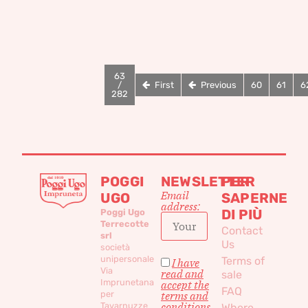
63
/
First
Previous
60
61
6
282
POGGI
NEWSLETTER
PER
Email
UGO
SAPERNE
address:
DI PIÙ
Poggi Ugo
Terrecotte
Contact
srl
Us
società
unipersonale
Terms of
I have
Via
read and
sale
Imprunetana
accept the
FAQ
per
terms and
conditions
Tavarnuzze
Where