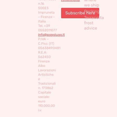
n.16
we ship
50023
Packing
Impruneta
– Firenze –
Terracotta
Italia
frost
Tel. +39
advice
0552011077
info@poggiugo.it
P.IVA –
C.Fisc: (IT)
05638490481
R.E.A:
562450
Firenze
Albo
Lavorazioni
Artistiche
e
Tradizionali
n. 173862
Capitale
sociale:
euro
110,000,00
i.v.