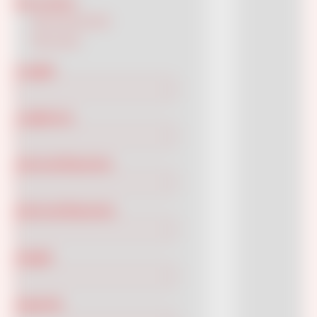
Decoration
Decorated
(393)
Flat
(264)
Lenght
Larghezza
Internal Diameter
External Diameter
Height
Capacity