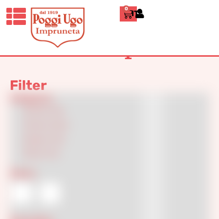
0
ITALIANO
Home
»
Shop
Shop
Filter
Categories
Artistic
(20)
Classics
(544)
Design
(151)
Floors
(24)
Colore