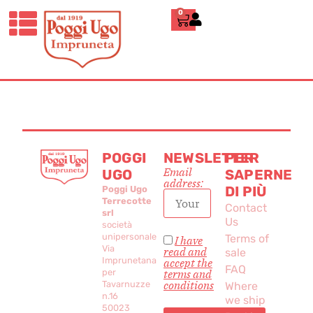
0
Shop
POGGI
NEWSLETTER
PER
Email
UGO
SAPERNE
address:
DI PIÙ
Poggi Ugo
Terrecotte
Contact
srl
Us
società
unipersonale
Terms of
I have
Via
read and
sale
Imprunetana
accept the
FAQ
per
terms and
conditions
Tavarnuzze
Where
n.16
we ship
50023