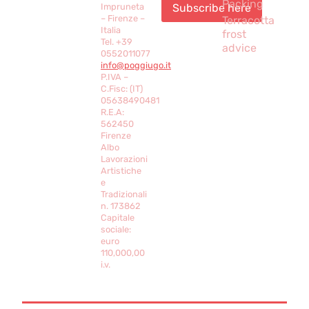
Packing
Impruneta
– Firenze –
Terracotta
Italia
frost
Tel. +39
advice
0552011077
info@poggiugo.it
P.IVA –
C.Fisc: (IT)
05638490481
R.E.A:
562450
Firenze
Albo
Lavorazioni
Artistiche
e
Tradizionali
n. 173862
Capitale
sociale:
euro
110,000,00
i.v.