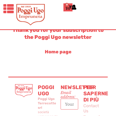
0
ITALIANO
Thank you!
Thank you for your subscription to
the Poggi Ugo newsletter
Home page
POGGI
NEWSLETTER
PER
Email
UGO
SAPERNE
address:
DI PIÙ
Poggi Ugo
Terrecotte
Contact
srl
Us
società