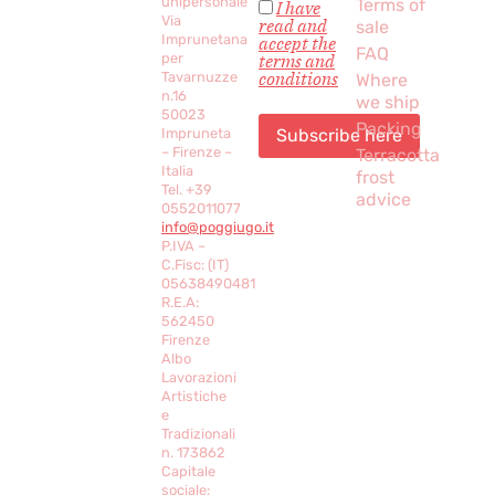
unipersonale
Terms of
I have
Via
read and
sale
Imprunetana
accept the
FAQ
per
terms and
conditions
Tavarnuzze
Where
n.16
we ship
50023
Packing
Impruneta
– Firenze –
Terracotta
Italia
frost
Tel. +39
advice
0552011077
info@poggiugo.it
P.IVA –
C.Fisc: (IT)
05638490481
R.E.A:
562450
Firenze
Albo
Lavorazioni
Artistiche
e
Tradizionali
n. 173862
Capitale
sociale: