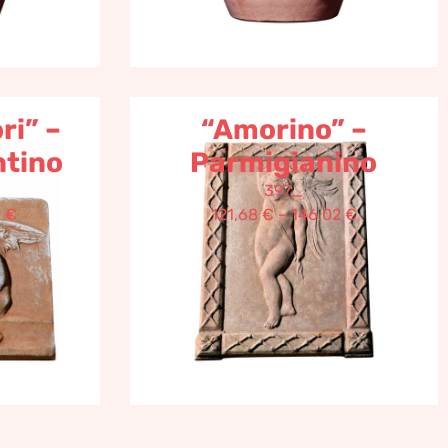
ri” –
“Amorino” –
ntino
Parmigianino
397_
1
€
121,68
€
–
146,02
€