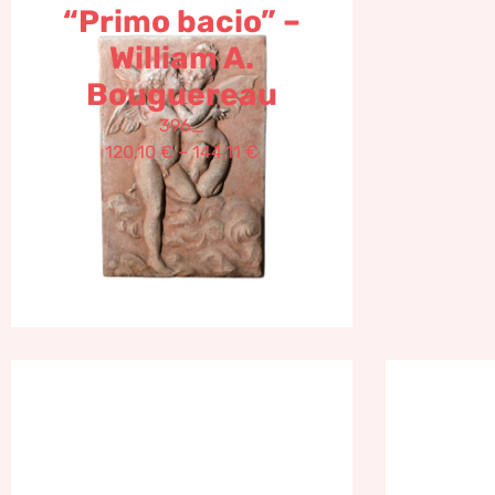
“Primo bacio” –
William A.
Bouguereau
396_
120,10
€
–
144,11
€
Dido’ Terracotta
Coni
Impruneta
T
I
16,36
€
–
19,63
€