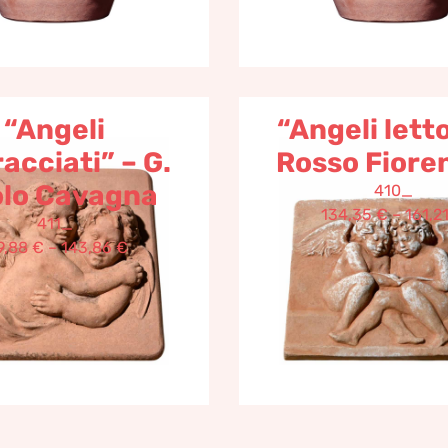
“Angeli
“Angeli letto
acciati” – G.
Rosso Fiore
lo Cavagna
410_
134,35
€
–
161,2
411_
9,88
€
–
143,86
€