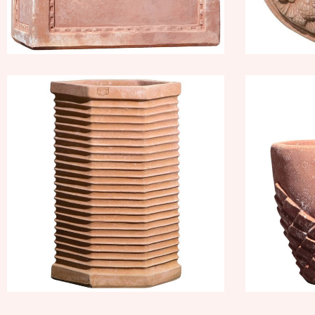
Cassetta esagonale
Cac
millerighe
329,35
€
–
395,22
€
60,9