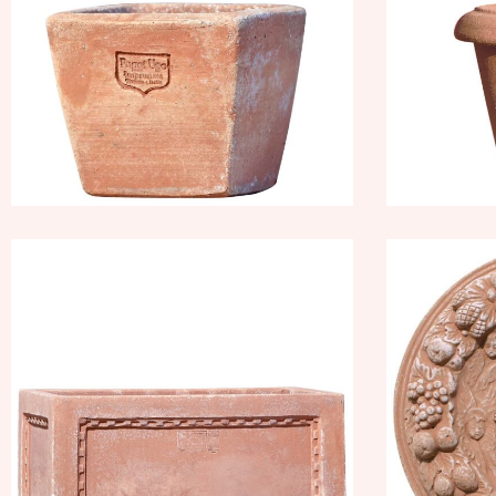
14,
Cassetta cornice
Vergi
dentellata
g
Terracotta
Collez
Impruneta
171,7
376,76
€
–
452,11
€