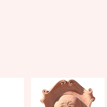
acotta
Stemma con palma
ta
Terracotta
Impruneta
,54
€