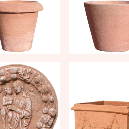
31
€
–
17,18
€
ne e Figlio in
Cassetta 
hirlanda,
masche
ione Giubileo
263,71
€
–
31
3
€
–
206,07
€