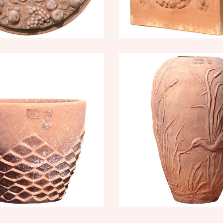
he-pot con
Anfora con 
guglie
592,69
€
–
71
8
€
–
95,57
€