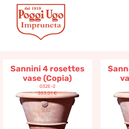
Risultati
Sannini 4 rosettes
Sanni
vase (Copia)
va
032E-2
353,01
€