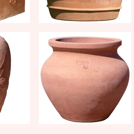
aironi
Cache pot liscio con
collo
1,22
€
185,54
€
–
222,65
€