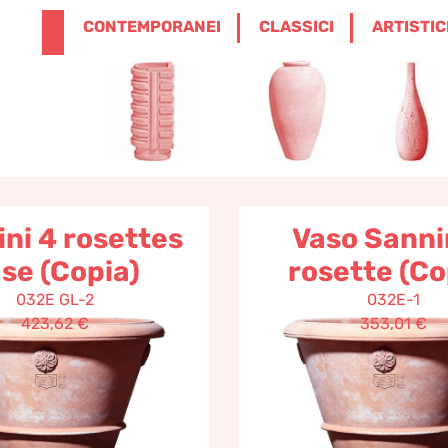
ENGLISH
0
CONTEMPORANEI
CLASSICI
ARTISTIC
0,00
€
 di ricerca per: pejrone 
Hai cercato
Cerca
ni 4 rosettes
Vaso Sanni
se (Copia)
rosette (Co
032E GL-2
032E-1
423,62
€
353,01
€