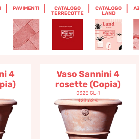
I
PAVIMENTI
CATALOGO
CATALOGO
A
– Pagina 2
TERRECOTTE
LAND
ni 4
Vaso Sannini 4
pia)
rosette (Copia)
032E GL-1
423,62
€