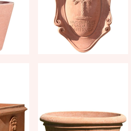
350,53
€
–
420,64
€
due
Vaschetta ovale
re
orlata
6,45
€
121,22
€
–
145,46
€