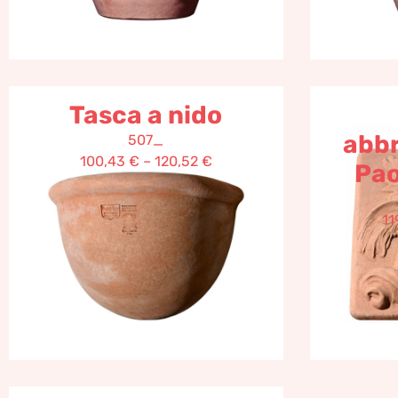
Tasca a nido
abbr
507_
100,43
€
–
120,52
€
Pao
11